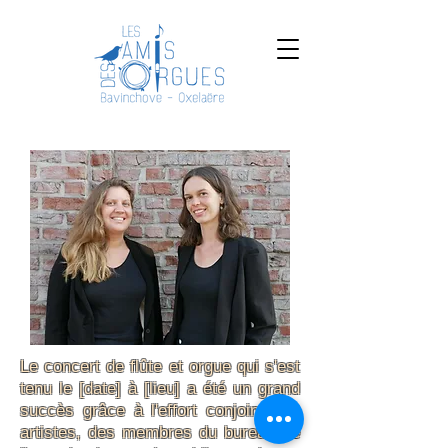
Le concert de flûte et orgue qui s'est
tenu le [date] à [lieu] a été un grand
succès grâce à l'effort conjoint des
artistes, des membres du bureau de